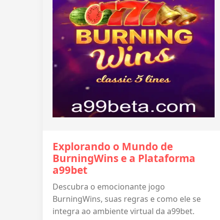
Explorando o Mundo de
BurningWins e a Plataforma
a99bet
Descubra o emocionante jogo
BurningWins, suas regras e como ele se
integra ao ambiente virtual da a99bet.