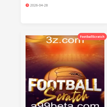
2026-04-28
FootballScratch