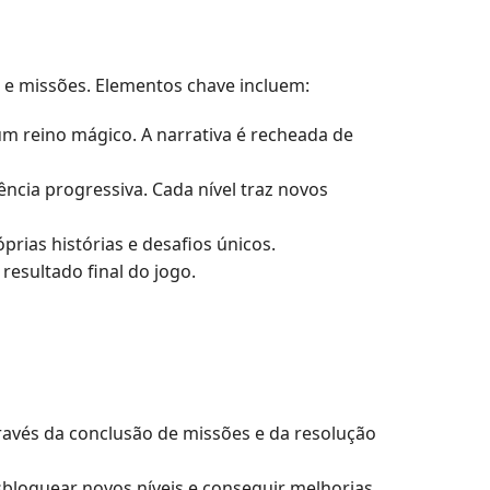
 e missões. Elementos chave incluem:
m reino mágico. A narrativa é recheada de
cia progressiva. Cada nível traz novos
ias histórias e desafios únicos.
esultado final do jogo.
través da conclusão de missões e da resolução
bloquear novos níveis e conseguir melhorias