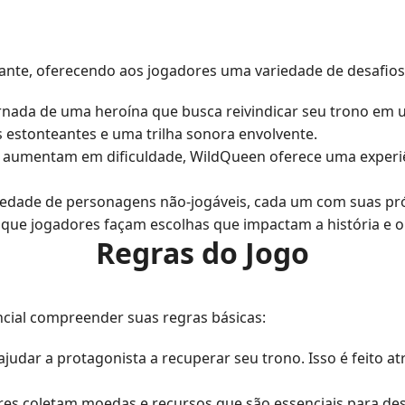
ante, oferecendo aos jogadores uma variedade de desafios
rnada de uma heroína que busca reivindicar seu trono em u
s estonteantes e uma trilha sonora envolvente.
 aumentam em dificuldade, WildQueen oferece uma experiên
dade de personagens não-jogáveis, cada um com suas própr
que jogadores façam escolhas que impactam a história e o r
Regras do Jogo
ncial compreender suas regras básicas:
judar a protagonista a recuperar seu trono. Isso é feito a
res coletam moedas e recursos que são essenciais para des