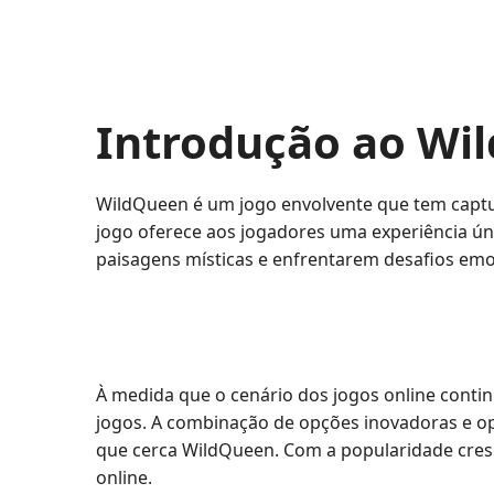
Introdução ao Wi
WildQueen é um jogo envolvente que tem captu
jogo oferece aos jogadores uma experiência ún
paisagens místicas e enfrentarem desafios em
À medida que o cenário dos jogos online conti
jogos. A combinação de opções inovadoras e op
que cerca WildQueen. Com a popularidade cresc
online.