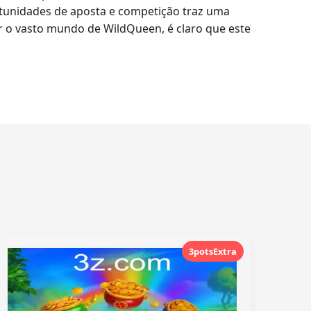
rtunidades de aposta e competição traz uma
r o vasto mundo de WildQueen, é claro que este
3potsExtra