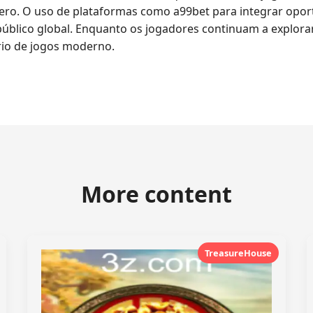
nero. O uso de plataformas como a99bet para integrar opo
público global. Enquanto os jogadores continuam a explora
rio de jogos moderno.
More content
TreasureHouse