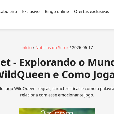
tabuleiro
Exclusivo
Bingo online
Ofertas exclusivas
Início
/
Notícias do Setor
/ 2026-06-17
et - Explorando o Mun
ildQueen e Como Jog
 jogo WildQueen, regras, características e como a palavra
relaciona com esse emocionante jogo.