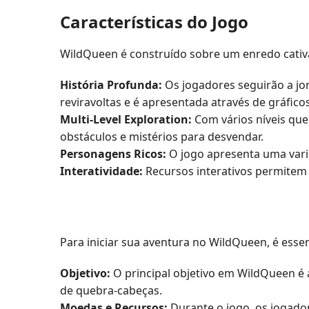
Características do Jogo
WildQueen é construído sobre um enredo cativ
História Profunda:
Os jogadores seguirão a jo
reviravoltas e é apresentada através de gráfico
Multi-Level Exploration:
Com vários níveis que
obstáculos e mistérios para desvendar.
Personagens Ricos:
O jogo apresenta uma varie
Interatividade:
Recursos interativos permitem 
Para iniciar sua aventura no WildQueen, é esse
Objetivo:
O principal objetivo em WildQueen é a
de quebra-cabeças.
Moedas e Recursos:
Durante o jogo, os jogado