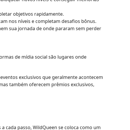
letar objetivos rapidamente.
am nos níveis e completam desafios bônus.
mem sua jornada de onde pararam sem perder
ormas de mídia social são lugares onde
 eventos exclusivos que geralmente acontecem
 mas também oferecem prêmios exclusivos,
es a cada passo, WildQueen se coloca como um