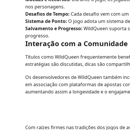
nos personagens.
Desafios de Tempo:
Cada desafio vem com um l
Sistema de Ponto:
O jogo adota um sistema de
Salvamento e Progresso:
WildQueen suporta s
progresso.
Interação com a Comunidade
Títulos como WildQueen frequentemente benefic
estratégias são discutidas, dicas são compartil
Os desenvolvedores de WildQueen também incen
em associação com plataformas de apostas co
aumentando assim a longevidade e o engajame
Com raízes firmes nas tradições dos jogos de