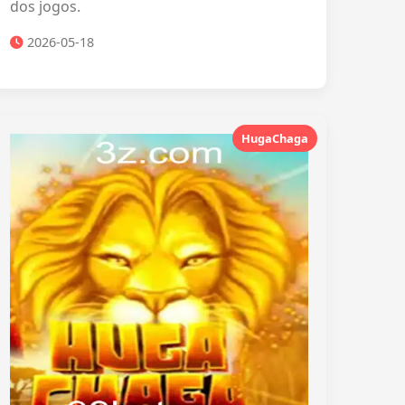
dos jogos.
2026-05-18
HugaChaga