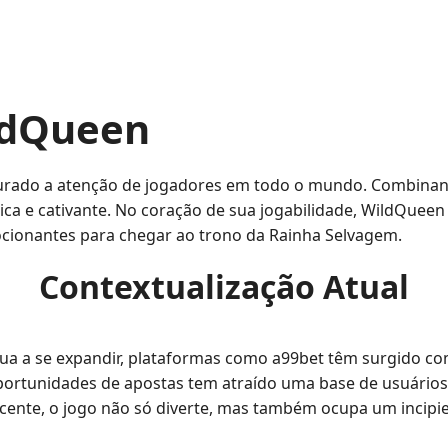
ldQueen
rado a atenção de jogadores em todo o mundo. Combinando
ica e cativante. No coração de sua jogabilidade, WildQuee
ocionantes para chegar ao trono da Rainha Selvagem.
Contextualização Atual
nua a se expandir, plataformas como a99bet têm surgido c
ortunidades de apostas tem atraído uma base de usuários 
ente, o jogo não só diverte, mas também ocupa um incipie