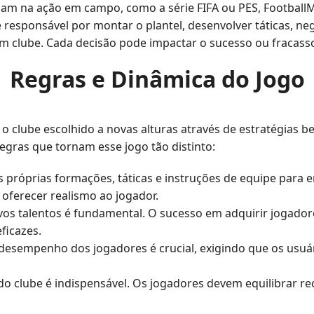
ocam na ação em campo, como a série FIFA ou PES, Football
responsável por montar o plantel, desenvolver táticas, neg
m clube. Cada decisão pode impactar o sucesso ou fracass
Regras e Dinâmica do Jogo
 o clube escolhido a novas alturas através de estratégias 
regras que tornam esse jogo tão distinto:
próprias formações, táticas e instruções de equipe para e
a oferecer realismo ao jogador.
os talentos é fundamental. O sucesso em adquirir jogador
ficazes.
desempenho dos jogadores é crucial, exigindo que os usuá
o clube é indispensável. Os jogadores devem equilibrar rec