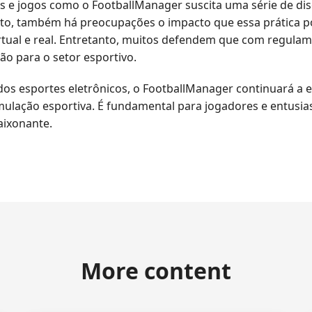
as e jogos como o FootballManager suscita uma série de di
cto, também há preocupações o impacto que essa prática p
virtual e real. Entretanto, muitos defendem que com regu
o para o setor esportivo.
os esportes eletrônicos, o FootballManager continuará a e
imulação esportiva. É fundamental para jogadores e entusi
aixonante.
More content