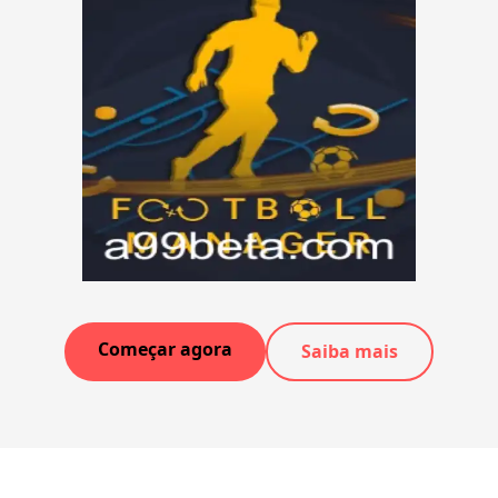
Começar agora
Saiba mais