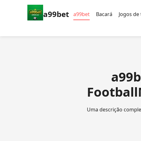
a99bet
a99bet
Bacará
Jogos de 
a99b
Football
Uma descrição completa