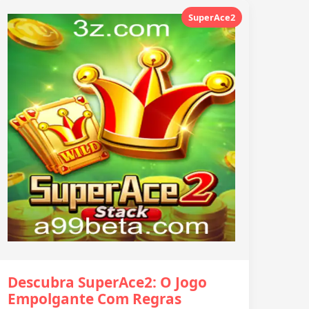
SuperAce2
Descubra SuperAce2: O Jogo
Empolgante Com Regras