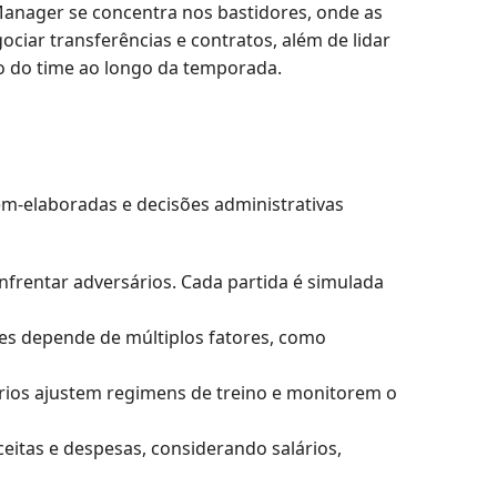
Manager se concentra nos bastidores, onde as
ociar transferências e contratos, além de lidar
o do time ao longo da temporada.
bem-elaboradas e decisões administrativas
nfrentar adversários. Cada partida é simulada
es depende de múltiplos fatores, como
rios ajustem regimens de treino e monitorem o
eitas e despesas, considerando salários,