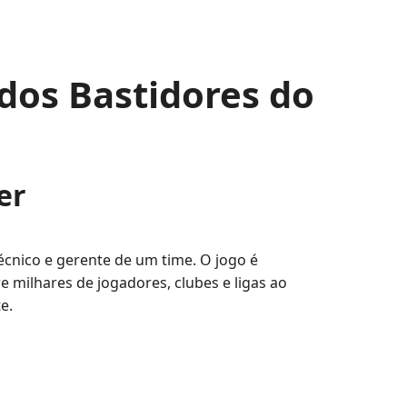
dos Bastidores do
er
cnico e gerente de um time. O jogo é
 milhares de jogadores, clubes e ligas ao
e.