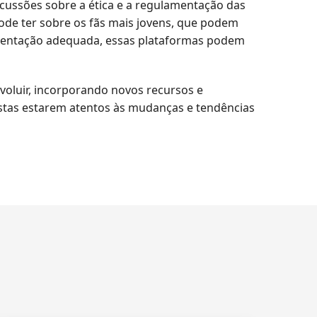
scussões sobre a ética e a regulamentação das
ode ter sobre os fãs mais jovens, que podem
lamentação adequada, essas plataformas podem
voluir, incorporando novos recursos e
astas estarem atentos às mudanças e tendências