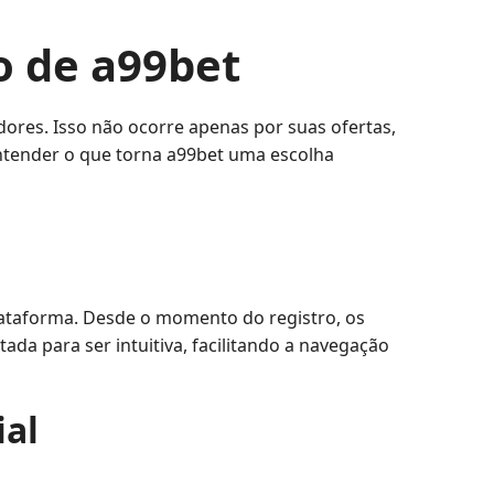
o de a99bet
res. Isso não ocorre apenas por suas ofertas,
ntender o que torna a99bet uma escolha
plataforma. Desde o momento do registro, os
da para ser intuitiva, facilitando a navegação
ial