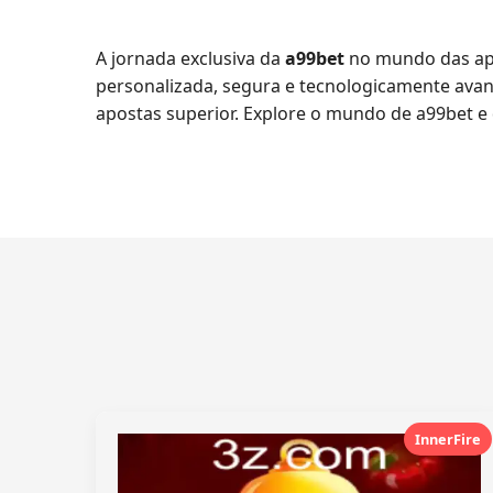
A jornada exclusiva da
a99bet
no mundo das apo
personalizada, segura e tecnologicamente ava
apostas superior. Explore o mundo de a99bet e
InnerFire