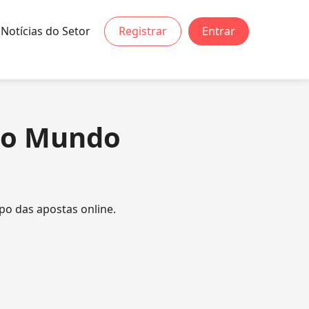
Notícias do Setor
Registrar
Entrar
 do Mundo
po das apostas online.