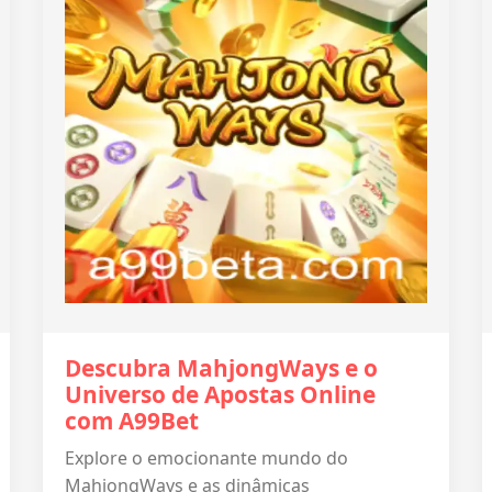
Descubra MahjongWays e o
Universo de Apostas Online
com A99Bet
Explore o emocionante mundo do
MahjongWays e as dinâmicas