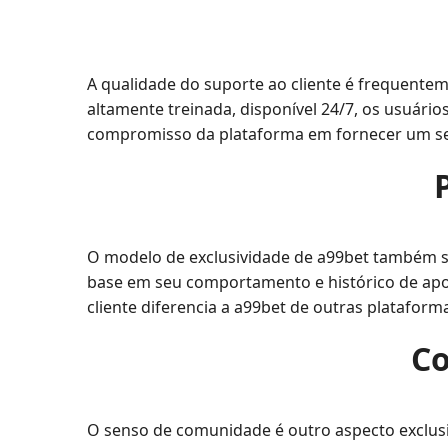
A qualidade do suporte ao cliente é frequente
altamente treinada, disponível 24/7, os usuári
compromisso da plataforma em fornecer um serv
O modelo de exclusividade de a99bet também s
base em seu comportamento e histórico de apo
cliente diferencia a a99bet de outras plataf
Co
O senso de comunidade é outro aspecto exclusi