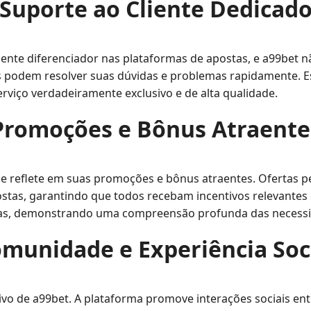
Suporte ao Cliente Dedicad
mente diferenciador nas plataformas de apostas, e a99bet
os podem resolver suas dúvidas e problemas rapidamente. Es
iço verdadeiramente exclusivo e de alta qualidade.
Promoções e Bônus Atraente
e reflete em suas promoções e bônus atraentes. Ofertas p
stas, garantindo que todos recebam incentivos relevantes
ormas, demonstrando uma compreensão profunda das necessi
munidade e Experiência Soc
vo de a99bet. A plataforma promove interações sociais en