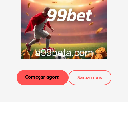
Começar agora
Saiba mais