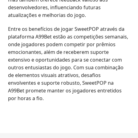
desenvolvedores, influenciando futuras
atualizações e melhorias do jogo.
Entre os benefícios de jogar SweetPOP através da
plataforma A99Bet estão as competições semanais,
onde jogadores podem competir por prêmios
emocionantes, além de receberem suporte
extensivo e oportunidades para se conectar com
outros entusiastas do jogo. Com sua combinação
de elementos visuais atrativos, desafios
envolventes e suporte robusto, SweetPOP na
A99Bet promete manter os jogadores entretidos
por horas a fio.