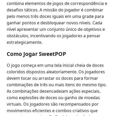
combina elementos de jogos de correspondência e
desafios táticos. A missão do jogador é combinar
pelo menos três doces iguais em uma grade para
ganhar pontos e desbloquear novos níveis. Cada
nível apresentar um conjunto único de objetivos e
obstáculos, incentivando os jogadores a pensar
estrategicamente.
Como Jogar SweetPOP
O jogo começa em uma tela inicial cheia de doces
coloridos dispostos aleatoriamente. Os jogadores
devem tocar ou arrastar os doces para formar
combinações de três ou mais itens do mesmo tipo.
As combinações desencadeiam ações especiais,
como explosões de doces ou ganho de moedas
virtuais. Os jogadores são recompensados por
movimentos eficientes e combos criativos que