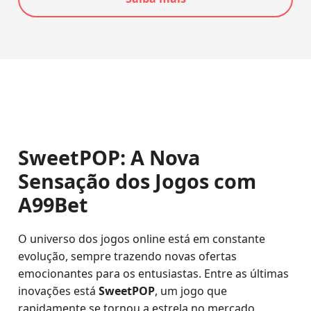
SweetPOP: A Nova
Sensação dos Jogos com
A99Bet
O universo dos jogos online está em constante
evolução, sempre trazendo novas ofertas
emocionantes para os entusiastas. Entre as últimas
inovações está
SweetPOP
, um jogo que
rapidamente se tornou a estrela no mercado,