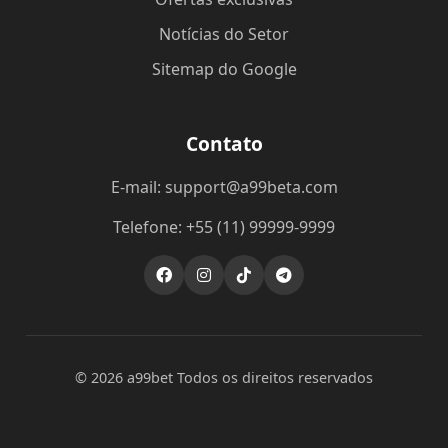
Notícias do Setor
Sitemap do Google
Contato
E-mail: support@a99beta.com
Telefone: +55 (11) 99999-9999
© 2026 a99bet Todos os direitos reservados