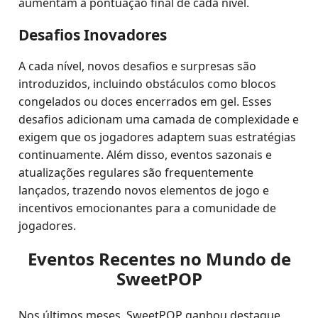
aumentam a pontuação final de cada nível.
Desafios Inovadores
A cada nível, novos desafios e surpresas são
introduzidos, incluindo obstáculos como blocos
congelados ou doces encerrados em gel. Esses
desafios adicionam uma camada de complexidade e
exigem que os jogadores adaptem suas estratégias
continuamente. Além disso, eventos sazonais e
atualizações regulares são frequentemente
lançados, trazendo novos elementos de jogo e
incentivos emocionantes para a comunidade de
jogadores.
Eventos Recentes no Mundo de
SweetPOP
Nos últimos meses, SweetPOP ganhou destaque