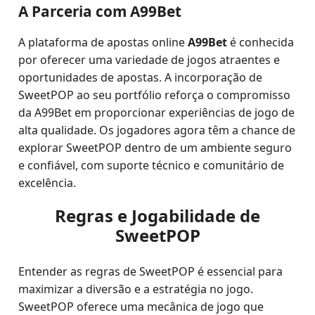
A Parceria com A99Bet
A plataforma de apostas online
A99Bet
é conhecida
por oferecer uma variedade de jogos atraentes e
oportunidades de apostas. A incorporação de
SweetPOP ao seu portfólio reforça o compromisso
da A99Bet em proporcionar experiências de jogo de
alta qualidade. Os jogadores agora têm a chance de
explorar SweetPOP dentro de um ambiente seguro
e confiável, com suporte técnico e comunitário de
excelência.
Regras e Jogabilidade de
SweetPOP
Entender as regras de SweetPOP é essencial para
maximizar a diversão e a estratégia no jogo.
SweetPOP oferece uma mecânica de jogo que