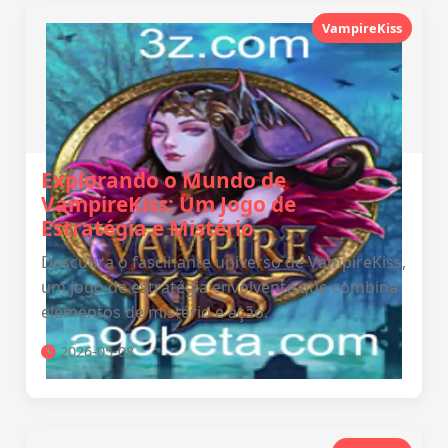
VampireKiss
Explorando o Mundo de
VampireKiss: Um Jogo de
Estratégia e Mistério
Descubra o fascinante universo de VampireKiss,
um jogo de estratégia envolvente que combina
elementos de mistério e ação.
2026-05-08