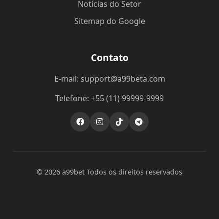
Notícias do Setor
Sitemap do Google
Contato
E-mail: support@a99beta.com
Telefone: +55 (11) 99999-9999
© 2026 a99bet Todos os direitos reservados