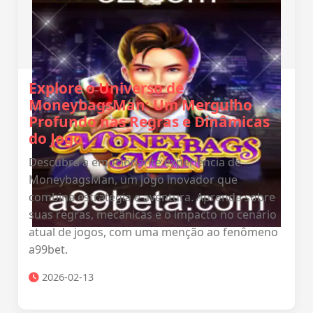
Explore o Universo de
MoneybagsMan: Um Mergulho
Profundo nas Regras e Dinâmicas
do Jogo
Descubra a emocionante experiência de
MoneybagsMan, um jogo inovador que
combina estratégia e aventura. Aprenda sobre
suas regras, mecânicas e o impacto no cenário
atual de jogos, com uma menção ao fenômeno
a99bet.
2026-02-13