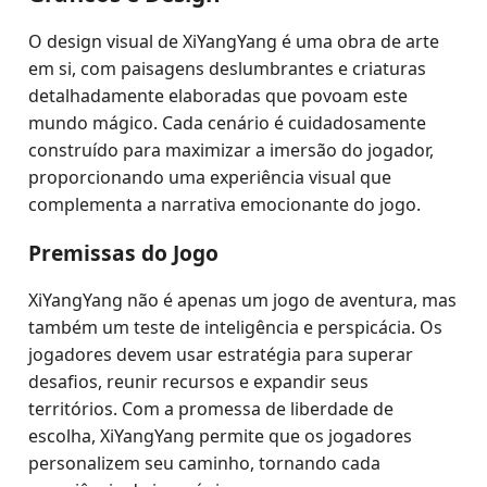
O design visual de XiYangYang é uma obra de arte
em si, com paisagens deslumbrantes e criaturas
detalhadamente elaboradas que povoam este
mundo mágico. Cada cenário é cuidadosamente
construído para maximizar a imersão do jogador,
proporcionando uma experiência visual que
complementa a narrativa emocionante do jogo.
Premissas do Jogo
XiYangYang não é apenas um jogo de aventura, mas
também um teste de inteligência e perspicácia. Os
jogadores devem usar estratégia para superar
desafios, reunir recursos e expandir seus
territórios. Com a promessa de liberdade de
escolha, XiYangYang permite que os jogadores
personalizem seu caminho, tornando cada