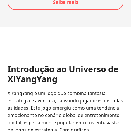
Saiba mais
Introdução ao Universo de
XiYangYang
XiYangYang é um jogo que combina fantasia,
estratégia e aventura, cativando jogadores de todas
as idades. Este jogo emergiu como uma tendência
emocionante no cenário global de entretenimento
digital, especialmente popular entre os entusiastas
de jogos de estratégia. Com gráficos