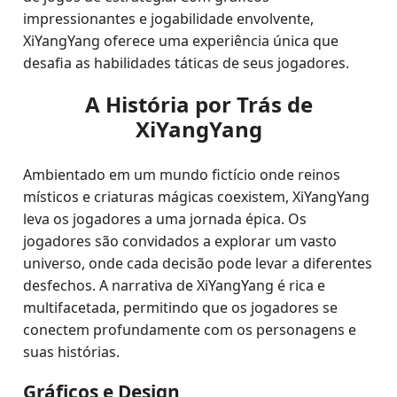
impressionantes e jogabilidade envolvente,
XiYangYang oferece uma experiência única que
desafia as habilidades táticas de seus jogadores.
A História por Trás de
XiYangYang
Ambientado em um mundo fictício onde reinos
místicos e criaturas mágicas coexistem, XiYangYang
leva os jogadores a uma jornada épica. Os
jogadores são convidados a explorar um vasto
universo, onde cada decisão pode levar a diferentes
desfechos. A narrativa de XiYangYang é rica e
multifacetada, permitindo que os jogadores se
conectem profundamente com os personagens e
suas histórias.
Gráficos e Design