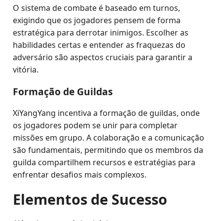
O sistema de combate é baseado em turnos,
exigindo que os jogadores pensem de forma
estratégica para derrotar inimigos. Escolher as
habilidades certas e entender as fraquezas do
adversário são aspectos cruciais para garantir a
vitória.
Formação de Guildas
XiYangYang incentiva a formação de guildas, onde
os jogadores podem se unir para completar
missões em grupo. A colaboração e a comunicação
são fundamentais, permitindo que os membros da
guilda compartilhem recursos e estratégias para
enfrentar desafios mais complexos.
Elementos de Sucesso