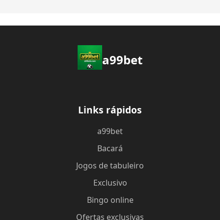
a99bet
Links rápidos
a99bet
Bacará
Jogos de tabuleiro
Exclusivo
Bingo online
Ofertas exclusivas