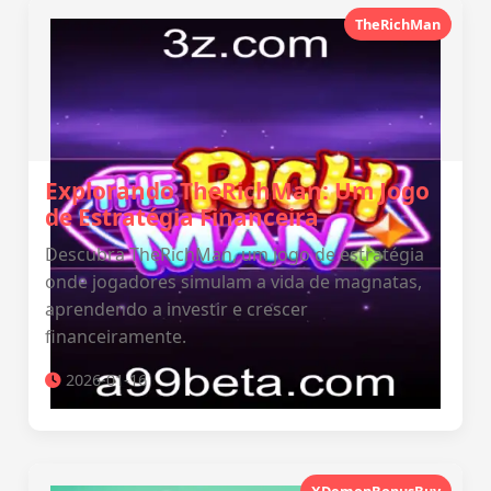
TheRichMan
Explorando TheRichMan: Um Jogo
de Estratégia Financeira
Descubra TheRichMan, um jogo de estratégia
onde jogadores simulam a vida de magnatas,
aprendendo a investir e crescer
financeiramente.
2026-01-16