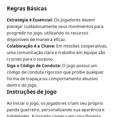
Regras Básicas
Estratégia é Essencial:
Os jogadores devem
planejar cuidadosamente seus movimentos para
progredir no jogo, utilizando os recursos
disponíveis de maneira eficaz.
Colaboração é a Chave:
Em missões cooperativas,
uma comunicação clara e trabalho em equipe são
cruciais para o sucesso.
Siga o Código de Conduta:
O jogo possui um
código de conduta rigoroso que proíbe qualquer
forma de trapaça ou comportamento abusivo
dentro do jogo.
Instruções de Jogo
Ao iniciar o jogo, os jogadores criam seu próprio
panda guerreiro, personalizando sua aparência e
habilidades. A jornada começa em uma floresta