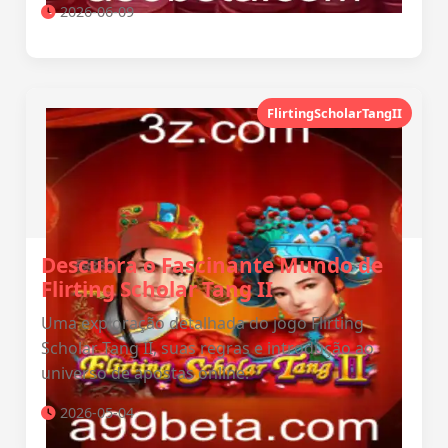
2026-06-09
FlirtingScholarTangII
Descubra o Fascinante Mundo de
Flirting Scholar Tang II
Uma exploração detalhada do jogo Flirting
Scholar Tang II, suas regras e introdução ao
universo de apostas online.
2026-05-04