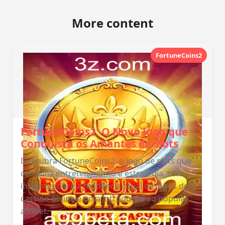
More content
FortuneCoins2
FortuneCoins2: O Novo Jogo que
Conquista os Amantes de Slots
Descubra FortuneCoins2, o jogo de slots que
combina entretenimento e estratégia, com
insights sobre a tendência atual de jogos de
cassino online e uma introdução ao popular
a99bet.