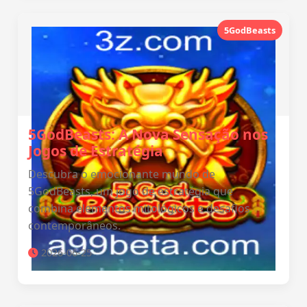
5GodBeasts
5GodBeasts: A Nova Sensação nos
Jogos de Estratégia
Descubra o emocionante mundo de
5GodBeasts, um jogo de estratégia que
combina elementos mitológicos e desafios
contemporâneos.
2026-06-25