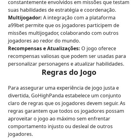
constantemente envolvidos em missões que testam
suas habilidades de estratégia e coordenação.
Multijogador:
A integração com a plataforma
a99bet permite que os jogadores participem de
missões multijogador, colaborando com outros
jogadores ao redor do mundo.
Recompensas e Atualizações:
O jogo oferece
recompensas valiosas que podem ser usadas para
personalizar personagens e atualizar habilidades.
Regras do Jogo
Para assegurar uma experiência de jogo justa e
divertida, GoHighPanda estabelece um conjunto
claro de regras que os jogadores devem seguir. As
regras garantem que todos os jogadores possam
aproveitar o jogo ao máximo sem enfrentar
comportamento injusto ou desleal de outros
jogadores.