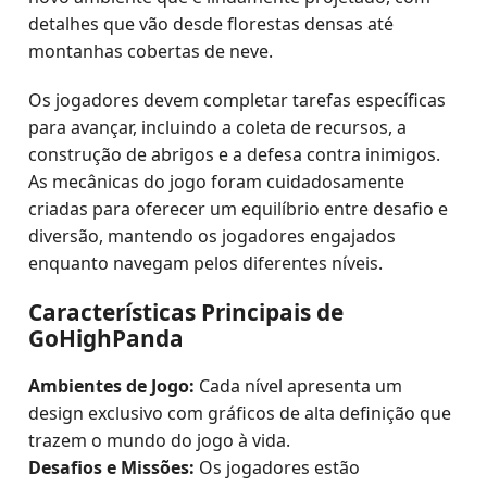
detalhes que vão desde florestas densas até
montanhas cobertas de neve.
Os jogadores devem completar tarefas específicas
para avançar, incluindo a coleta de recursos, a
construção de abrigos e a defesa contra inimigos.
As mecânicas do jogo foram cuidadosamente
criadas para oferecer um equilíbrio entre desafio e
diversão, mantendo os jogadores engajados
enquanto navegam pelos diferentes níveis.
Características Principais de
GoHighPanda
Ambientes de Jogo:
Cada nível apresenta um
design exclusivo com gráficos de alta definição que
trazem o mundo do jogo à vida.
Desafios e Missões:
Os jogadores estão