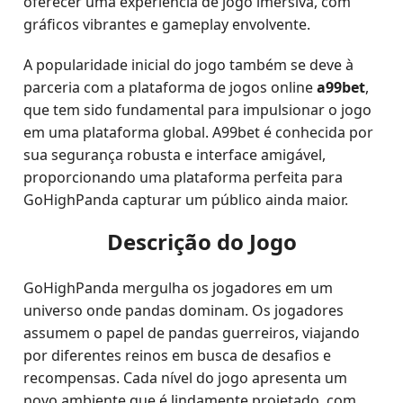
oferecer uma experiência de jogo imersiva, com
gráficos vibrantes e gameplay envolvente.
A popularidade inicial do jogo também se deve à
parceria com a plataforma de jogos online
a99bet
,
que tem sido fundamental para impulsionar o jogo
em uma plataforma global. A99bet é conhecida por
sua segurança robusta e interface amigável,
proporcionando uma plataforma perfeita para
GoHighPanda capturar um público ainda maior.
Descrição do Jogo
GoHighPanda mergulha os jogadores em um
universo onde pandas dominam. Os jogadores
assumem o papel de pandas guerreiros, viajando
por diferentes reinos em busca de desafios e
recompensas. Cada nível do jogo apresenta um
novo ambiente que é lindamente projetado, com