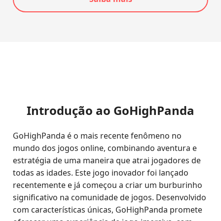
Introdução ao GoHighPanda
GoHighPanda é o mais recente fenômeno no
mundo dos jogos online, combinando aventura e
estratégia de uma maneira que atrai jogadores de
todas as idades. Este jogo inovador foi lançado
recentemente e já começou a criar um burburinho
significativo na comunidade de jogos. Desenvolvido
com características únicas, GoHighPanda promete