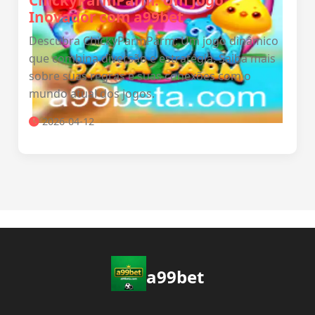
ChickyParmParm: Um Jogo
Inovador com a99bet
Descubra ChickyParmParm: Um jogo dinâmico
que combina diversão e estratégia. Saiba mais
sobre suas regras e suas conexões com o
mundo atual dos jogos.
2026-04-12
a99bet