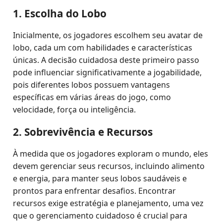
1. Escolha do Lobo
Inicialmente, os jogadores escolhem seu avatar de
lobo, cada um com habilidades e características
únicas. A decisão cuidadosa deste primeiro passo
pode influenciar significativamente a jogabilidade,
pois diferentes lobos possuem vantagens
específicas em várias áreas do jogo, como
velocidade, força ou inteligência.
2. Sobrevivência e Recursos
À medida que os jogadores exploram o mundo, eles
devem gerenciar seus recursos, incluindo alimento
e energia, para manter seus lobos saudáveis e
prontos para enfrentar desafios. Encontrar
recursos exige estratégia e planejamento, uma vez
que o gerenciamento cuidadoso é crucial para