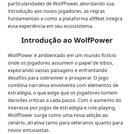
particularidades de WolfPower, abordando sua
introdução aos novos jogadores, as regras
fundamentais e como a plataforma a99bet integra
essa experiência em seu ecossistema.
Introdução ao WolfPower
WolfPower é ambientado em um mundo fictício
onde os jogadores assumem o papel de lobos,
explorando vastas paisagens e enfrentando
desafios para sobreviver e prosperar. O jogo
combina narrativa envolvente com elementos de
estratégia, o que exige que os jogadores tomem
decisões críticas a cada passo. Com o aumento do
interesse por jogos de estratégia e role-playing,
WolfPower surge como uma nova adição ao
cenário, atrativa tanto para veteranos quanto para
novos entusiastas.