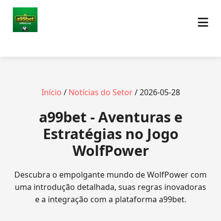
Início
/
Notícias do Setor
/ 2026-05-28
a99bet - Aventuras e
Estratégias no Jogo
WolfPower
Descubra o empolgante mundo de WolfPower com
uma introdução detalhada, suas regras inovadoras
e a integração com a plataforma a99bet.