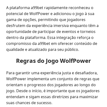
A plataforma a99bet rapidamente reconheceu o
potencial de WolfPower e adicionou o jogo à sua
gama de opções, permitindo que jogadores
desfrutem da experiência imersiva enquanto têm a
oportunidade de participar de eventos e torneios
dentro da plataforma. Essa integração reforça o
compromisso da a99bet em oferecer conteúdo de
qualidade e atualizado para seu público.
Regras do Jogo WolfPower
Para garantir uma experiência justa e desafiadora,
WolfPower implementa um conjunto de regras que
orientam o progresso dos jogadores ao longo do
jogo. Desde o início, é importante que os jogadores
entendam e sigam essas diretrizes para maximizar
suas chances de sucesso.