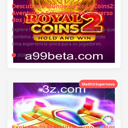
Descubra o Mundo de RoyalCoins2:
Aventura e Estratégia no Universo
dos Jogos
Explore RoyalCoins2, um emocionante jogo que
combina aventura e estratégia, oferecendo
uma experiência única para os jogadores.
2026-05-30
MadHitSupernova
Explorando MadHitSupernova: Um