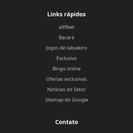
Links rápidos
a99bet
Bacará
Jogos de tabuleiro
Exclusivo
Bingo online
Ofertas exclusivas
Notícias do Setor
Sitemap do Google
Contato