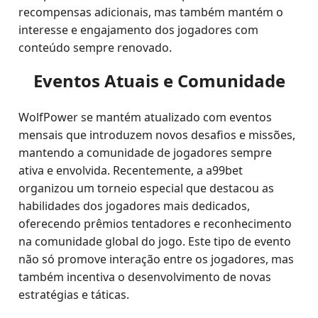
recompensas adicionais, mas também mantém o
interesse e engajamento dos jogadores com
conteúdo sempre renovado.
Eventos Atuais e Comunidade
WolfPower se mantém atualizado com eventos
mensais que introduzem novos desafios e missões,
mantendo a comunidade de jogadores sempre
ativa e envolvida. Recentemente, a a99bet
organizou um torneio especial que destacou as
habilidades dos jogadores mais dedicados,
oferecendo prêmios tentadores e reconhecimento
na comunidade global do jogo. Este tipo de evento
não só promove interação entre os jogadores, mas
também incentiva o desenvolvimento de novas
estratégias e táticas.