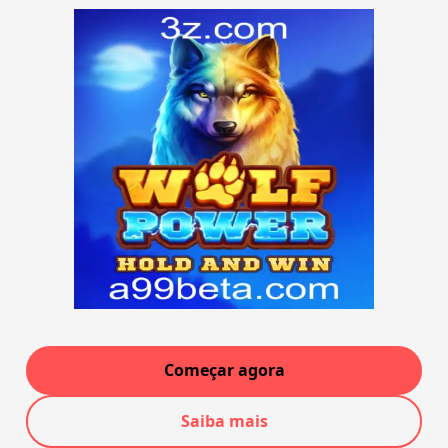
Começar agora
Saiba mais