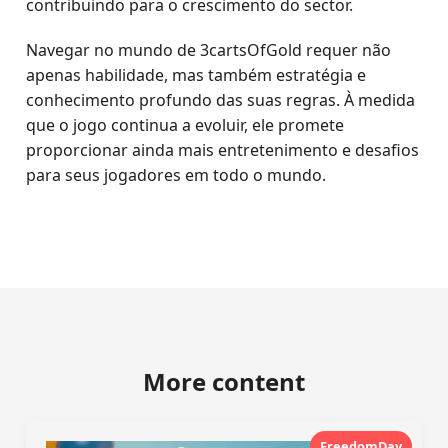
contribuindo para o crescimento do sector.
Navegar no mundo de 3cartsOfGold requer não
apenas habilidade, mas também estratégia e
conhecimento profundo das suas regras. À medida
que o jogo continua a evoluir, ele promete
proporcionar ainda mais entretenimento e desafios
para seus jogadores em todo o mundo.
More content
FreedomDay