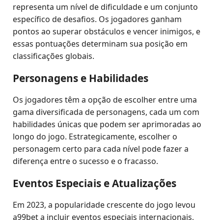
representa um nível de dificuldade e um conjunto
específico de desafios. Os jogadores ganham
pontos ao superar obstáculos e vencer inimigos, e
essas pontuações determinam sua posição em
classificações globais.
Personagens e Habilidades
Os jogadores têm a opção de escolher entre uma
gama diversificada de personagens, cada um com
habilidades únicas que podem ser aprimoradas ao
longo do jogo. Estrategicamente, escolher o
personagem certo para cada nível pode fazer a
diferença entre o sucesso e o fracasso.
Eventos Especiais e Atualizações
Em 2023, a popularidade crescente do jogo levou
a99bet a incluir eventos especiais internacionais,