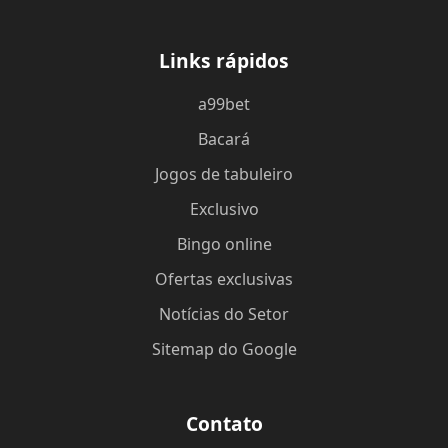
Links rápidos
a99bet
Bacará
Jogos de tabuleiro
Exclusivo
Bingo online
Ofertas exclusivas
Notícias do Setor
Sitemap do Google
Contato