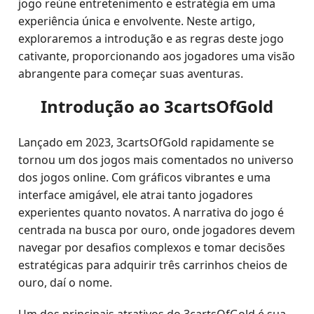
jogo reúne entretenimento e estratégia em uma
experiência única e envolvente. Neste artigo,
exploraremos a introdução e as regras deste jogo
cativante, proporcionando aos jogadores uma visão
abrangente para começar suas aventuras.
Introdução ao 3cartsOfGold
Lançado em 2023, 3cartsOfGold rapidamente se
tornou um dos jogos mais comentados no universo
dos jogos online. Com gráficos vibrantes e uma
interface amigável, ele atrai tanto jogadores
experientes quanto novatos. A narrativa do jogo é
centrada na busca por ouro, onde jogadores devem
navegar por desafios complexos e tomar decisões
estratégicas para adquirir três carrinhos cheios de
ouro, daí o nome.