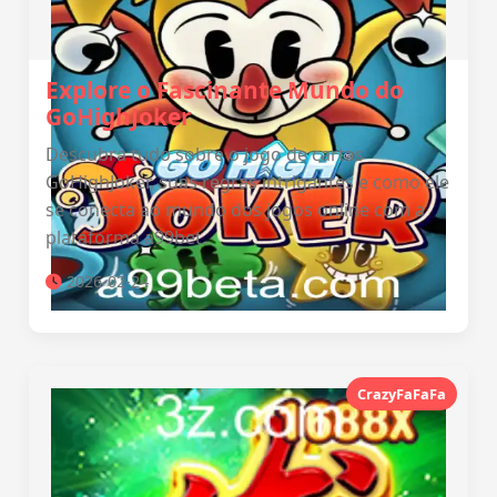
Explore o Fascinante Mundo do
GoHighJoker
Descubra tudo sobre o jogo de cartas
GoHighJoker, suas regras intrigantes e como ele
se conecta ao mundo dos jogos online com a
plataforma a99bet.
2026-02-24
CrazyFaFaFa