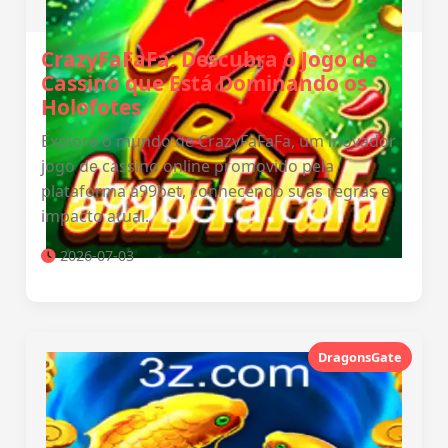
CrazyFaFaFa: Descubra o Jogo de
Cassino que Está Dominando os
Holofotes
Explore o mundo de CrazyFaFaFa, um inovador
jogo de cassino online promovido pela
plataforma a99bet, conhecendo suas regras e
impacto atual.
2026-07-03
DragonsGate