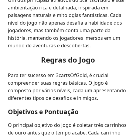
Um dos principais atrativos do 3cartsOfGold é sua
ambientação rica e detalhada, inspirada em
paisagens naturais e mitologias fantásticas. Cada
nível do jogo não apenas desafia a habilidade dos
jogadores, mas também conta uma parte da
história, mantendo os jogadores imersos em um
mundo de aventuras e descobertas.
Regras do Jogo
Para ter sucesso em 3cartsOfGold, é crucial
compreender suas regras básicas. O jogo é
composto por vários níveis, cada um apresentando
diferentes tipos de desafios e inimigos.
Objetivos e Pontuação
O principal objetivo do jogo é coletar três carrinhos
de ouro antes que o tempo acabe. Cada carrinho