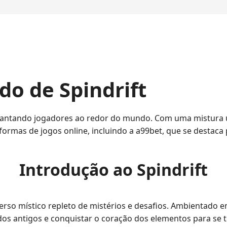
o de Spindrift
cantando jogadores ao redor do mundo. Com uma mistura ún
ormas de jogos online, incluindo a a99bet, que se destaca
Introdução ao Spindrift
erso místico repleto de mistérios e desafios. Ambientado 
os antigos e conquistar o coração dos elementos para se tor