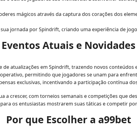
oderes mágicos através da captura dos corações dos elem
sua jornada por Spindrift, criando uma experiência de jogo
Eventos Atuais e Novidades
de atualizações em Spindrift, trazendo novos conteúdos 
operativo, permitindo que jogadores se unam para enfrent
ensas exclusivas, incentivando a participação contínua do
ua a crescer, com torneios semanais e competições que de
para os entusiastas mostrarem suas táticas e competir po
Por que Escolher a a99bet