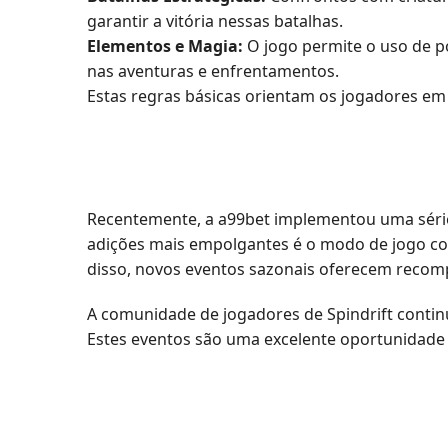
garantir a vitória nessas batalhas.
Elementos e Magia:
O jogo permite o uso de p
nas aventuras e enfrentamentos.
Estas regras básicas orientam os jogadores em 
Recentemente, a a99bet implementou uma série 
adições mais empolgantes é o modo de jogo co
disso, novos eventos sazonais oferecem recomp
A comunidade de jogadores de Spindrift contin
Estes eventos são uma excelente oportunidade 