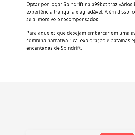
Optar por jogar Spindrift na a99bet traz vário
experiência tranquila e agradável. Além disso,
seja imersivo e recompensador.
Para aqueles que desejam embarcar em uma aven
combina narrativa rica, exploração e batalhas é
encantadas de Spindrift.