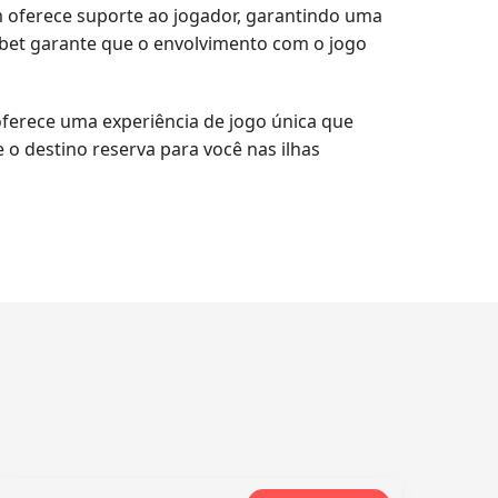
m oferece suporte ao jogador, garantindo uma
99bet garante que o envolvimento com o jogo
oferece uma experiência de jogo única que
 o destino reserva para você nas ilhas