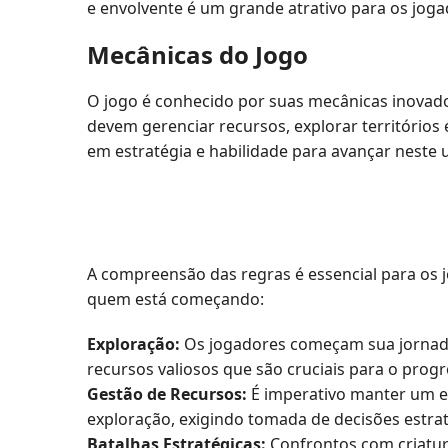
e envolvente é um grande atrativo para os jo
Mecânicas do Jogo
O jogo é conhecido por suas mecânicas inovad
devem gerenciar recursos, explorar territórios
em estratégia e habilidade para avançar neste u
A compreensão das regras é essencial para os 
quem está começando:
Exploração:
Os jogadores começam sua jornada e
recursos valiosos que são cruciais para o progr
Gestão de Recursos:
É imperativo manter um equ
exploração, exigindo tomada de decisões estrat
Batalhas Estratégicas:
Confrontos com criatura