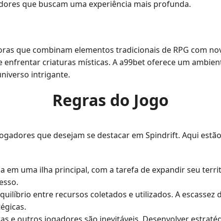
gadores que buscam uma experiência mais profunda.
oras que combinam elementos tradicionais de RPG com nov
 e enfrentar criaturas místicas. A a99bet oferece um ambien
niverso intrigante.
Regras do Jogo
jogadores que desejam se destacar em Spindrift. Aqui estã
m uma ilha principal, com a tarefa de expandir seu territ
esso.
ilíbrio entre recursos coletados e utilizados. A escassez 
égicas.
s e outros jogadores são inevitáveis. Desenvolver estraté