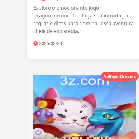
Explore o emocionante jogo
DragonFortune. Conheça sua introdução,
regras e dicas para dominar essa aventura
cheia de estratégia.
2026-02-23
ValleyofDreams