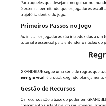
Para aqueles que desejam mergulhar no mundo 
é extensa, permitindo que os jogadores escolham
trajetória dentro do jogo.
Primeiros Passos no Jogo
Ao iniciar, os jogadores são introduzidos a um
tutorial é essencial para entender o núcleo do 
Regr
GRANDBLUE segue uma série de regras que todo
energia vital
, é crucial, exigindo planejamento 
Gestão de Recursos
Os recursos são a base do poder em GRANDBLUE.
crescimento sustentável do seu império. Troc