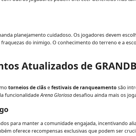
nda planejamento cuidadoso. Os jogadores devem escolh
 fraquezas do inimigo. O conhecimento do terreno e a escol
ntos Atualizados de GRAND
como
torneios de clãs
e
festivais de ranqueamento
são int
da funcionalidade
Arena Gloriosa
desafiou ainda mais os jog
ogo
s para manter a comunidade engajada, incentivando alianç
mbém oferece recompensas exclusivas que podem ser crucia