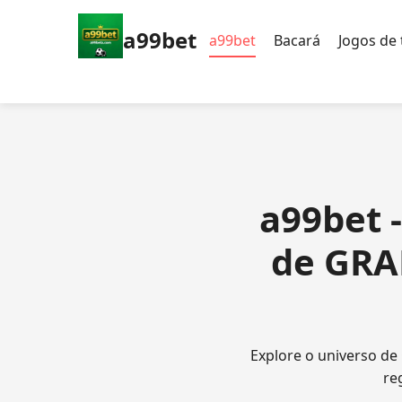
a99bet
a99bet
Bacará
Jogos de 
a99bet 
de GRA
Explore o universo d
re