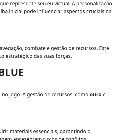
e represente seu eu virtual. A personalização
ha inicial pode influenciar aspectos cruciais na
 navegação, combate e gestão de recursos. Este
to estratégico das suas forças.
DBLUE
 no jogo. A gestão de recursos, como
ouro
e
ir materiais essenciais, garantindo o
mbém apresentam riscos de conflitos