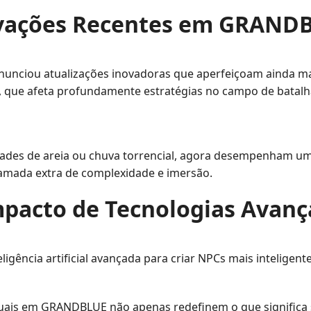
vações Recentes em GRAND
nciou atualizações inovadoras que aperfeiçoam ainda ma
, que afeta profundamente estratégias no campo de batalh
des de areia ou chuva torrencial, agora desempenham um 
camada extra de complexidade e imersão.
pacto de Tecnologias Avan
ência artificial avançada para criar NPCs mais inteligent
 atuais em GRANDBLUE não apenas redefinem o que signific