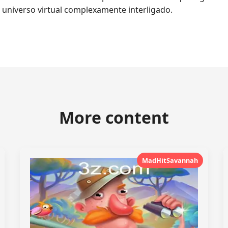
niverso virtual complexamente interligado.
More content
MadHitSavannah