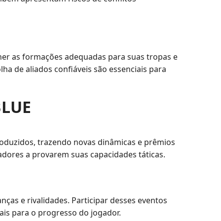
er as formações adequadas para suas tropas e
ha de aliados confiáveis são essenciais para
BLUE
roduzidos, trazendo novas dinâmicas e prêmios
adores a provarem suas capacidades táticas.
as e rivalidades. Participar desses eventos
is para o progresso do jogador.