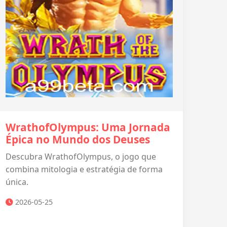
WrathofOlympus: Uma Jornada
Épica no Mundo dos Deuses
Descubra WrathofOlympus, o jogo que
combina mitologia e estratégia de forma
única.
2026-05-25