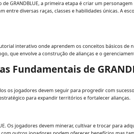
de GRANDBLUE, a primeira etapa é criar um personagem qu
 entre diversas raças, classes e habilidades únicas. A escol
 tutorial interativo onde aprendem os conceitos básicos de
jogo, que envolve a construção de alianças e o gerenciamen
as Fundamentais de GRAN
s os jogadores devem seguir para progredir com sucesso
estratégico para expandir territórios e fortalecer alianças.
 Os jogadores devem minerar, cultivar e trocar para adquir
as com outros jogadores podem oferecer benefícios mas ta