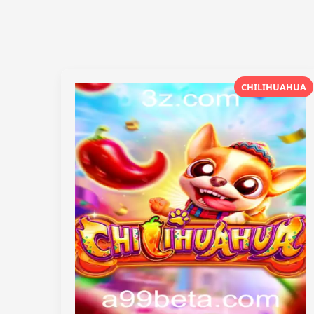
CHILIHUAHUA