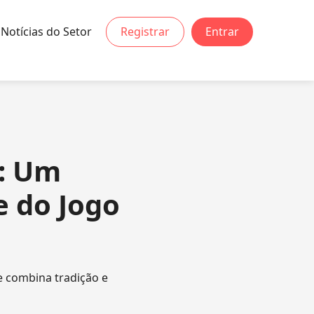
Notícias do Setor
Registrar
Entrar
s: Um
 do Jogo
 combina tradição e