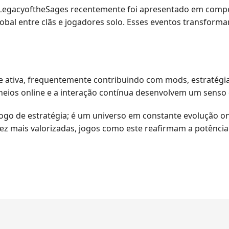
LegacyoftheSages recentemente foi apresentado em compe
lobal entre clãs e jogadores solo. Esses eventos transfor
e ativa, frequentemente contribuindo com mods, estratégi
orneios online e a interação contínua desenvolvem um senso
o de estratégia; é um universo em constante evolução on
 vez mais valorizadas, jogos como este reafirmam a potênci