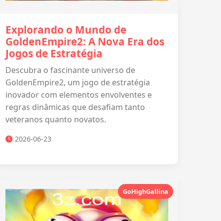
Explorando o Mundo de
GoldenEmpire2: A Nova Era dos
Jogos de Estratégia
Descubra o fascinante universo de
GoldenEmpire2, um jogo de estratégia
inovador com elementos envolventes e
regras dinâmicas que desafiam tanto
veteranos quanto novatos.
2026-06-23
GoHighGallina