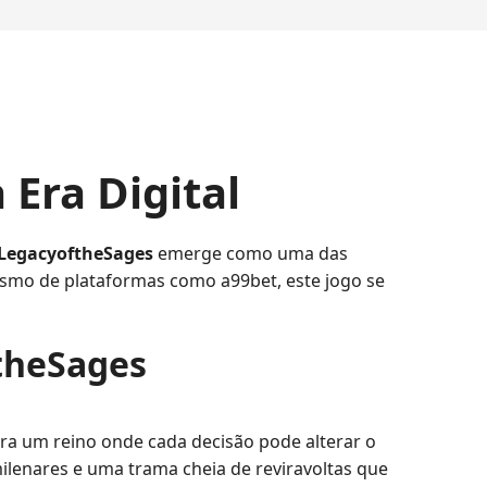
Era Digital
LegacyoftheSages
emerge como uma das
ismo de plataformas como a99bet, este jogo se
theSages
ara um reino onde cada decisão pode alterar o
 milenares e uma trama cheia de reviravoltas que