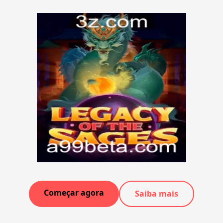
Começar agora
Saiba mais