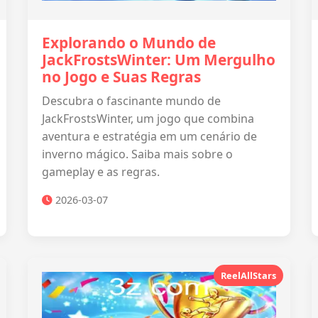
Explorando o Mundo de
JackFrostsWinter: Um Mergulho
no Jogo e Suas Regras
Descubra o fascinante mundo de
JackFrostsWinter, um jogo que combina
aventura e estratégia em um cenário de
inverno mágico. Saiba mais sobre o
gameplay e as regras.
2026-03-07
ReelAllStars