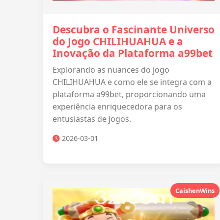
Descubra o Fascinante Universo
do Jogo CHILIHUAHUA e a
Inovação da Plataforma a99bet
Explorando as nuances do jogo
CHILIHUAHUA e como ele se integra com a
plataforma a99bet, proporcionando uma
experiência enriquecedora para os
entusiastas de jogos.
2026-03-01
CaishenWins