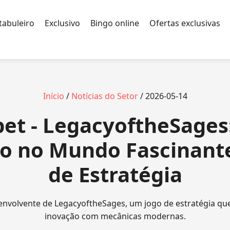
tabuleiro
Exclusivo
Bingo online
Ofertas exclusivas
Início
/
Notícias do Setor
/ 2026-05-14
et - LegacyoftheSage
o no Mundo Fascinante
de Estratégia
nvolvente de LegacyoftheSages, um jogo de estratégia que
inovação com mecânicas modernas.