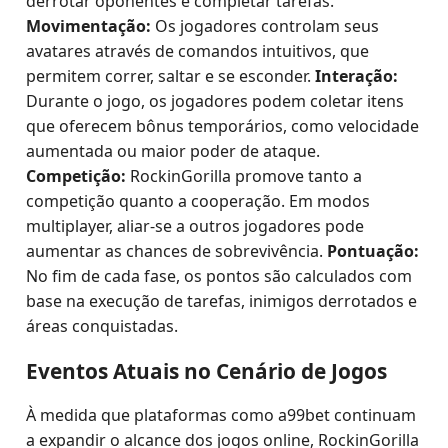
derrotar oponentes e completar tarefas.
Movimentação:
Os jogadores controlam seus
avatares através de comandos intuitivos, que
permitem correr, saltar e se esconder.
Interação:
Durante o jogo, os jogadores podem coletar itens
que oferecem bônus temporários, como velocidade
aumentada ou maior poder de ataque.
Competição:
RockinGorilla promove tanto a
competição quanto a cooperação. Em modos
multiplayer, aliar-se a outros jogadores pode
aumentar as chances de sobrevivência.
Pontuação:
No fim de cada fase, os pontos são calculados com
base na execução de tarefas, inimigos derrotados e
áreas conquistadas.
Eventos Atuais no Cenário de Jogos
À medida que plataformas como a99bet continuam
a expandir o alcance dos jogos online, RockinGorilla