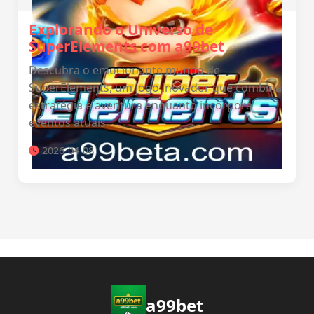
Explorando o Universo de
SuperElements com a99bet
Descubra o emocionante mundo de
SuperElements, um jogo inovador que combina
estratégia e aventura enquanto incorpora
eventos atuais.
2026-04-08
a99bet