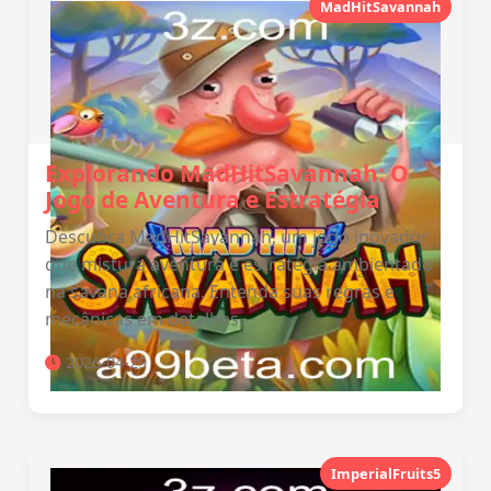
MadHitSavannah
Explorando MadHitSavannah: O
Jogo de Aventura e Estratégia
Descubra MadHitSavannah, um jogo inovador
que mistura aventura e estratégia ambientado
na savana africana. Entenda suas regras e
mecânicas em detalhes.
2026-04-29
ImperialFruits5