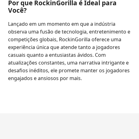
Por que RockinGorilla é Ideal para
Você?
Lançado em um momento em que a indústria
observa uma fusão de tecnologia, entretenimento e
competições globais, RockinGorilla oferece uma
experiência única que atende tanto a jogadores
casuais quanto a entusiastas ávidos. Com
atualizações constantes, uma narrativa intrigante e
desafios inéditos, ele promete manter os jogadores
engajados e ansiosos por mais.