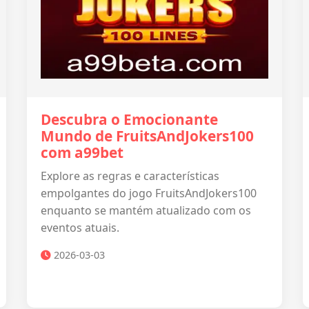
Descubra o Emocionante
Mundo de FruitsAndJokers100
com a99bet
Explore as regras e características
empolgantes do jogo FruitsAndJokers100
enquanto se mantém atualizado com os
eventos atuais.
2026-03-03