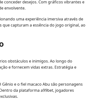
 conceder desejos. Com gráficos vibrantes e
de envolvente.
ionando uma experiência imersiva através de
es que capturam a essência do jogo original, ao
o
rios obstáculos e inimigos. Ao longo do
ão e fornecem vidas extras. Estratégia e
. O Gênio e o fiel macaco Abu são personagens
Dentro da plataforma a99bet, jogadores
clusivas.