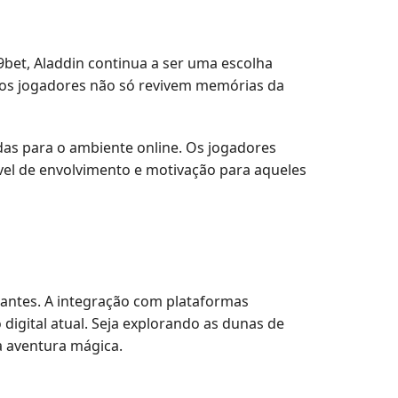
bet, Aladdin continua a ser uma escolha
 os jogadores não só revivem memórias da
as para o ambiente online. Os jogadores
vel de envolvimento e motivação para aqueles
nantes. A integração com plataformas
gital atual. Seja explorando as dunas de
 aventura mágica.