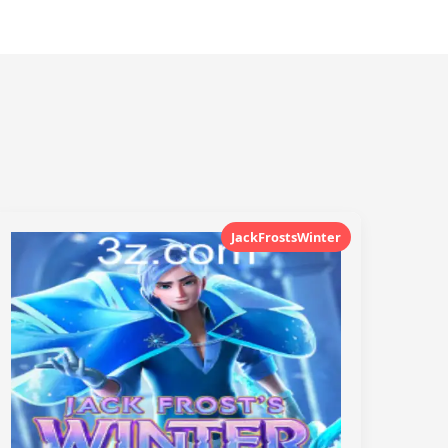
JackFrostsWinter