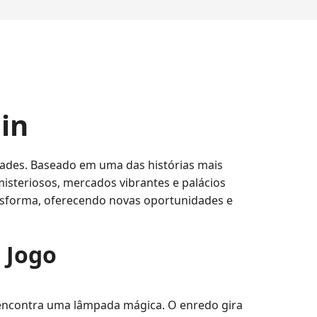
in
dades. Baseado em uma das histórias mais
 misteriosos, mercados vibrantes e palácios
ansforma, oferecendo novas oportunidades e
 Jogo
e encontra uma lâmpada mágica. O enredo gira